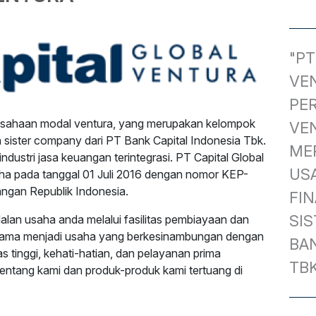
"PT
VE
PE
rusahaan modal ventura, yang merupakan kelompok
VE
n sister company dari PT Bank Capital Indonesia Tbk.
ME
industri jasa keuangan terintegrasi. PT Capital Global
USA
usaha pada tanggal 01 Juli 2016 dengan nomor KEP-
ngan Republik Indonesia.
FI
SIS
lan usaha anda melalui fasilitas pembiayaan dan
sama menjadi usaha yang berkesinambungan dengan
BAN
tas tinggi, kehati-hatian, dan pelayanan prima
TBK
entang kami dan produk-produk kami tertuang di